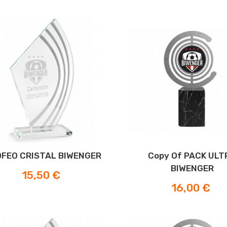
FEO CRISTAL BIWENGER
Copy Of PACK ULT
BIWENGER
Prezzo
15,50 €
Prezzo
16,00 €