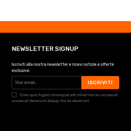
NEWSLETTER SIGNUP
Iscriviti alla nostra newsletter e ricevi notizie e offerte
esclusive.
ISCRIVITI
Enim quis fugiat consequat elit minim nisi eu occaecat
occaecat deserunt aliquip nisi ex deserunt.