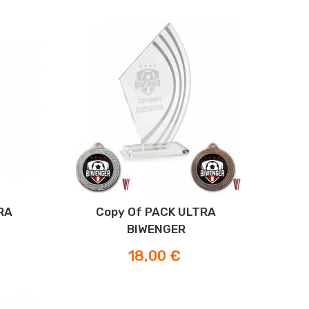
RA
Copy Of PACK ULTRA
BIWENGER
Prezzo
18,00 €