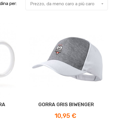
dina per:
Prezzo, da meno caro a più caro

RA
GORRA GRIS BIWENGER
Prezzo
10,95 €