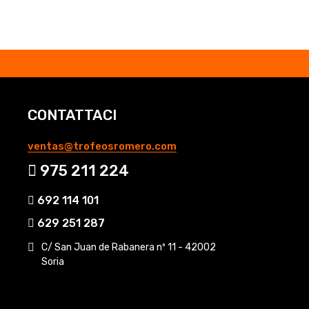
CONTATTACI
ventas@trofeosromero.com
975 211 224
692 114 101
629 251 287
C/ San Juan de Rabanera nº 11 - 42002
Soria