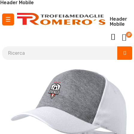
Header Mobile
navigazione
☰
Header
Mobile
Toggle
0
¡ Envío GRATIS para pedidos a partir de
150 €
!