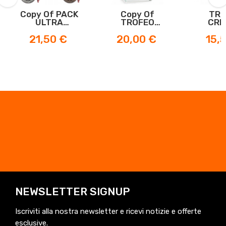
Copy Of PACK
Copy Of
TRO
‹
›
ULTRA
TROFEO
CRI
BIWENGER
CRISTAL
BIWE
Prezzo
Prezzo
Prezz
21,50 €
20,00 €
15,
BIWENGER
NEWSLETTER SIGNUP
Iscriviti alla nostra newsletter e ricevi notizie e offerte
esclusive.