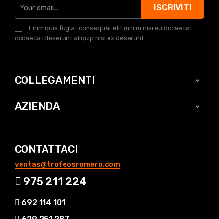
ISCRIVITI
Enim quis fugiat consequat elit minim nisi eu occaecat
occaecat deserunt aliquip nisi ex deserunt.
COLLEGAMENTI

AZIENDA

CONTATTACI
ventas@trofeosromero.com
975 211 224
692 114 101
629 251 287