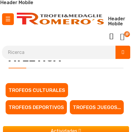
Header Mobile
navigazione
☰
Header
Mobile
Toggle
0
¡ Envío GRATIS para pedidos a partir de
150 €
!
ATLETICA
TROFEOS CULTURALES
TROFEOS DEPORTIVOS
TROFEOS JUEGOS...
Actividades