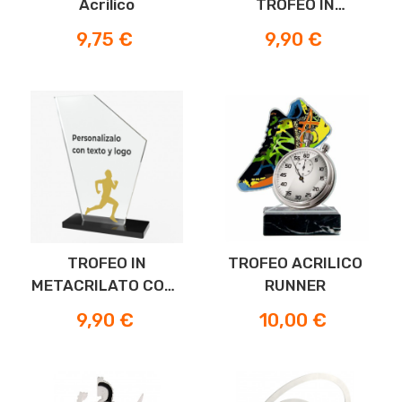
Acrilico
TROFEO IN
METACRILATO F
Prezzo
Prezzo
9,75 €
9,90 €
TROFEO IN
TROFEO ACRILICO
METACRILATO CORE
RUNNER
RUNNER M
Prezzo
Prezzo
9,90 €
10,00 €