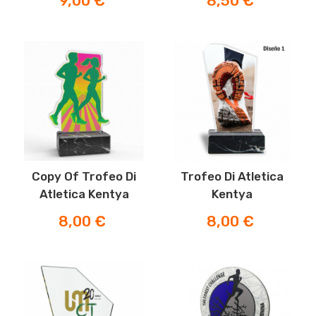
9,00 €
8,50 €
Copy Of Trofeo Di
Trofeo Di Atletica
Atletica Kentya
Kentya
Prezzo
Prezzo
8,00 €
8,00 €