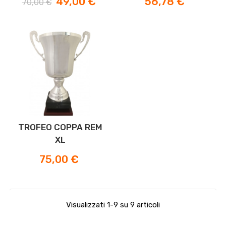
49,00 €
56,78 €
70,00 €
base
TROFEO COPPA REM
XL
Prezzo
75,00 €
Visualizzati 1-9 su 9 articoli