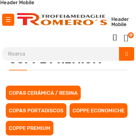
Header Mobile
navigazione
☰
Header
Mobile
Toggle
0
¡ Envío GRATIS para pedidos a partir de
150 €
!
COPPE PREMIUM
COPAS CERÁMICA / RESINA
COPAS PORTADISCOS
COPPE ECONOMICHE
COPPE PREMIUM