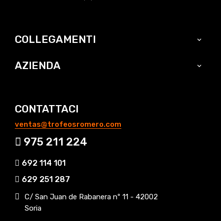
COLLEGAMENTI

AZIENDA

CONTATTACI
ventas@trofeosromero.com
975 211 224
692 114 101
629 251 287
C/ San Juan de Rabanera nº 11 - 42002
Soria