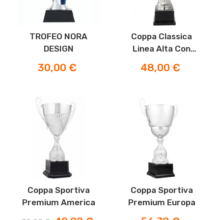
TROFEO NORA
Coppa Classica
DESIGN
Linea Alta Con
Manici Lavorati
Prezzo
Prezzo
30,00 €
48,00 €
-30%
Coppa Sportiva
Coppa Sportiva
Premium America
Premium Europa
Prezzo
Prezzo
Prezzo