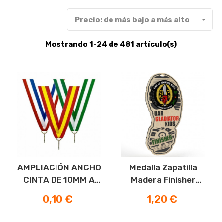
Precio: de más bajo a más alto

Mostrando 1-24 de 481 artículo(s)
AMPLIACIÓN ANCHO
Medalla Zapatilla
CINTA DE 10MM A
Madera Finisher
20MM
Color
Precio
Precio
0,10 €
1,20 €