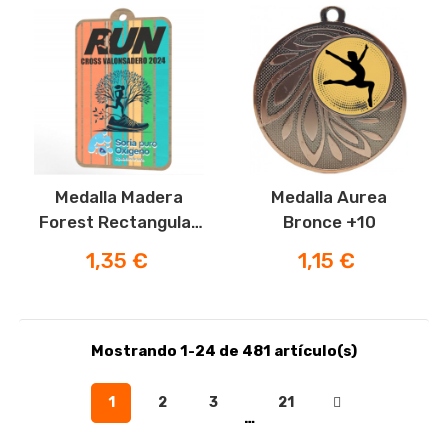
Medalla Madera
Medalla Aurea
Forest Rectangular
Bronce +10
Color 100mm
Precio
Precio
1,35 €
1,15 €
Mostrando 1-24 de 481 artículo(s)
1
2
3
21
…