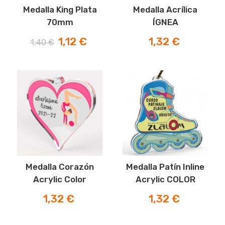
Medalla King Plata
Medalla Acrílica
70mm
ÍGNEA
Precio
Precio
Precio
1,12 €
1,32 €
1,40 €
normal
Medalla Corazón
Medalla Patín Inline
Acrylic Color
Acrylic COLOR
Precio
Precio
1,32 €
1,32 €