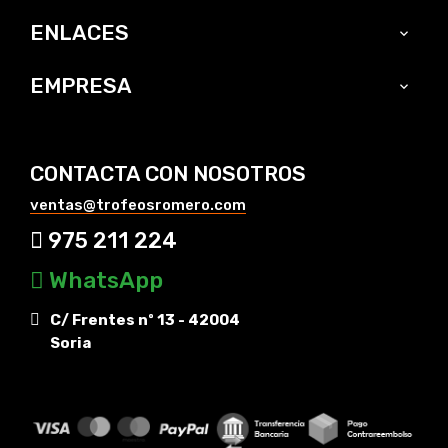
ENLACES

EMPRESA

CONTACTA CON NOSOTROS
ventas@trofeosromero.com
975 211 224
WhatsApp
C/ Frentes nº 13 - 42004
Soria