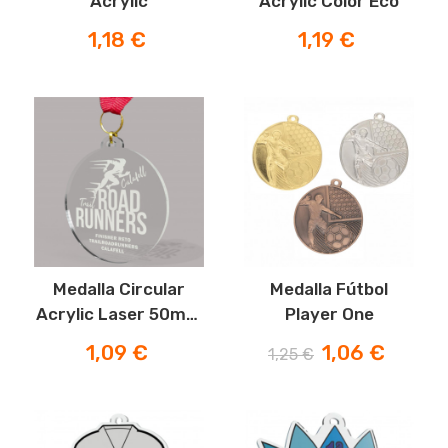
Acrylic
Acrylic Color Eco
Precio
Precio
1,18 €
1,19 €
Medalla Circular
Medalla Fútbol
Acrylic Laser 50mm
Player One
(sin Color)
Precio
Precio
Precio
1,09 €
1,06 €
1,25 €
normal