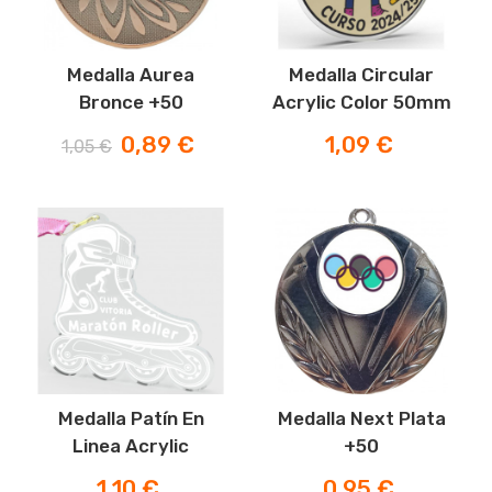
Medalla Aurea
Medalla Circular
Bronce +50
Acrylic Color 50mm
Precio
Precio
Precio
0,89 €
1,09 €
1,05 €
normal
Medalla Patín En
Medalla Next Plata
Linea Acrylic
+50
Precio
Precio
1,10 €
0,95 €