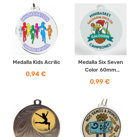
Medalla Kids Acrilic
Medalla Six Seven
Color 60mm
Precio
0,94 €
Espesor 3mm
Precio
0,99 €
-15%