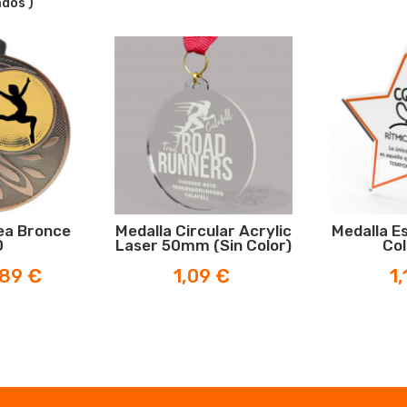
ados )
-15%
ea Bronce
Medalla Circular Acrylic
Medalla Es
0
Laser 50mm (sin Color)
Col
ecio
Precio
Pr
,89 €
1,09 €
1,