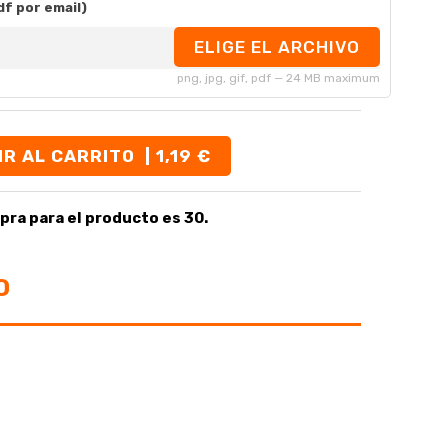
df por email)
ELIGE EL ARCHIVO
png, jpg, gif, pdf — 24 MB maximum
IR AL CARRITO
| 1,19 €
pra para el producto es 30.
O