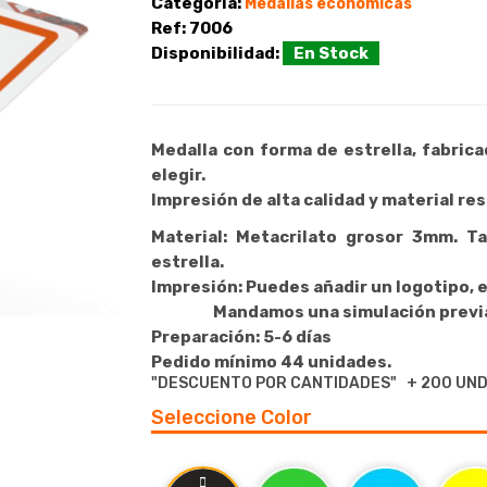
Categoría:
Medallas económicas
Ref:
7006
Disponibilidad:
En Stock
Medalla con forma de estrella, fabricad
elegir.
Impresión de alta calidad y material re
Material:
Metacrilato grosor 3mm. T
estrella.
Impresión:
Puedes añadir un logotipo, e
Mandamos una simulación previa del
Preparación:
5-6 días
Pedido mínimo 44 unidades.
"DESCUENTO POR CANTIDADES" + 200 UND.
Seleccione Color