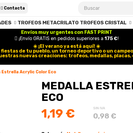
Contacta
ADES
TROFEOS METACRILATO
TROFEOS CRISTAL
Envíos muy urgentes con FAST PRINT
¡Envío GRATIS en pedidos superiores a
175 €
!
☀️ ¡El verano ya está aquí! ☀️
 fiestas de tu pueblo, un torneo deportivo o un campe
uestras nuevas creaciones:
trofeos, medallas, placas
 Estrella Acrylic Color Eco
MEDALLA ESTRE
ECO
SIN IVA
1,19 €
0,98 €