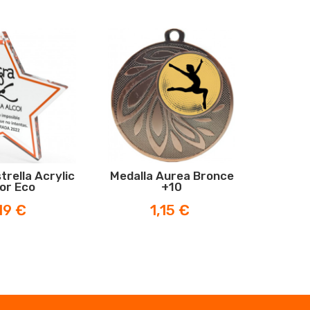
trella Acrylic
Medalla Aurea Bronce
Medall
or Eco
+10
ecio
Precio
19 €
1,15 €