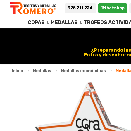
975 211 224
WhatsApp
COPAS
MEDALLAS
TROFEOS ACTIVID
¿Preparando las
Entra y descubre n
Inicio
Medallas
Medallas económicas
Medalla