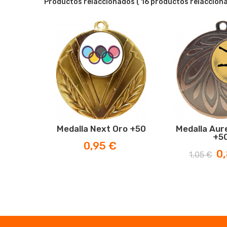
Productos relaccionados
( 16 productos relaccion
Medalla Next Oro +50
Medalla Aur
+5
Precio
0,95 €
Precio
Pr
0
1,05 €
normal