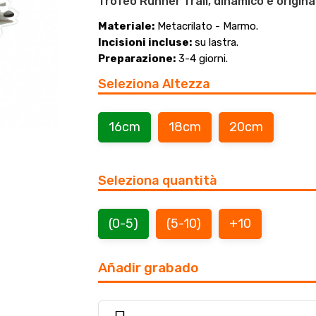
Trofeo Runner Trail, dinamico e original
Materiale:
Metacrilato - Marmo.
Incisioni incluse:
su lastra.
Preparazione:
3-4 giorni.
Seleziona Altezza
16cm
18cm
20cm
Seleziona quantità
(0-5)
(5-10)
+10
Añadir grabado