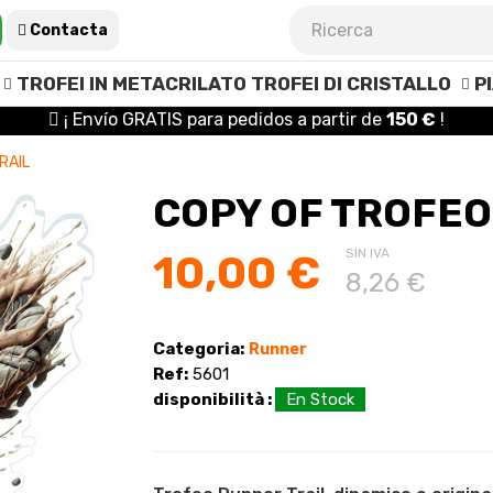
Contacta
TROFEI IN METACRILATO
TROFEI DI CRISTALLO
P
¡ Envío GRATIS para pedidos a partir de
150 €
!
RAIL
COPY OF TROFEO
SIN IVA
10,00 €
8,26 €
Categoria:
Runner
Ref:
5601
disponibilità :
En Stock