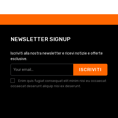
NEWSLETTER SIGNUP
Iscriviti alla nostra newsletter e ricevi notizie e offerte
esclusive.
ISCRIVITI
Enim quis fugiat consequat elit minim nisi eu occaecat
occaecat deserunt aliquip nisi ex deserunt.