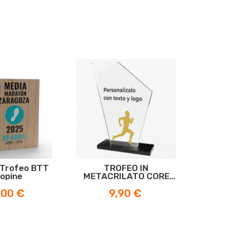
 Trofeo BTT
TROFEO IN
Cop
opine
METACRILATO CORE
RU
RUNNER M
zzo
Prezzo
,00 €
9,90 €