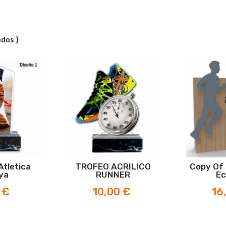
ados )
Atletica
TROFEO ACRILICO
Copy Of
ya
RUNNER
Ec
Prezzo
Pre
 €
10,00 €
16