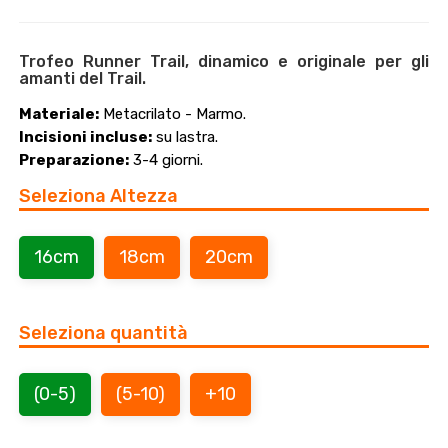
Trofeo Runner Trail, dinamico e originale per gli
amanti del Trail.
Materiale:
Metacrilato - Marmo.
Incisioni incluse:
su lastra.
Preparazione:
3-4 giorni.
Seleziona Altezza
16cm
18cm
20cm
Seleziona quantità
(0-5)
(5-10)
+10