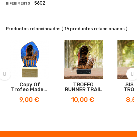
5602
RIFERIMENTO
Productos relaccionados
( 16 productos relaccionados )
Copy Of
TROFEO
SIS
‹
›
Trofeo Madera
RUNNER TRAIL
TROF
Forest
METAC
Prezzo
Prezzo
Prez
9,00 €
10,00 €
8,5