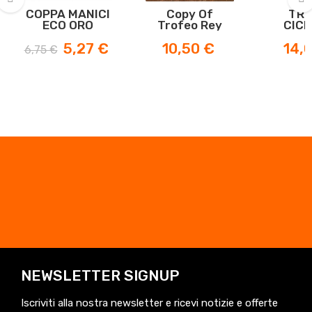
COPPA MANICI
Copy Of
TRO
ECO ORO
Trofeo Rey
CICL
‹
›
MON
Prezzo
Prezzo
Prezzo
Prezz
5,27 €
10,50 €
14,
ADREN
6,75 €
base
NEWSLETTER SIGNUP
Iscriviti alla nostra newsletter e ricevi notizie e offerte