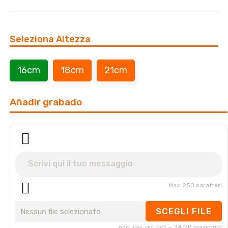
Seleziona Altezza
16cm
18cm
21cm
Añadir grabado
Max. 250 caratteri
SCEGLI FILE
Nessun file selezionato
png, jpg, gif, pdf — 24 MB maximum