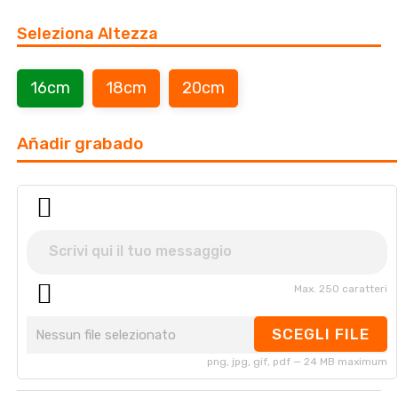
Seleziona Altezza
16cm
18cm
20cm
Añadir grabado
Max. 250 caratteri
SCEGLI FILE
Nessun file selezionato
png, jpg, gif, pdf — 24 MB maximum