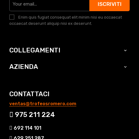
ISCRIVITI
Enim quis fugiat consequat elit minim nisi eu occaecat
occaecat deserunt aliquip nisi ex deserunt.
COLLEGAMENTI

AZIENDA

CONTATTACI
ventas@trofeosromero.com
975 211 224
692 114 101
629 251 287