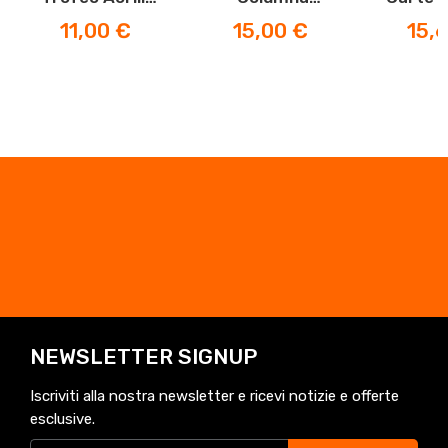
Paetanca
Madera
Con Fi
Prezzo
Prezzo
Prezz
11,00 €
15,00 €
15,
Gr
NEWSLETTER SIGNUP
Iscriviti alla nostra newsletter e ricevi notizie e offerte
esclusive.