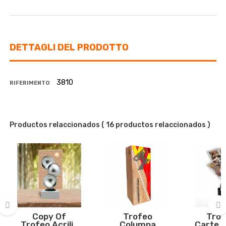
DETTAGLI DEL PRODOTTO
3810
RIFERIMENTO
Productos relaccionados
( 16 productos relaccionados )
Copy Of
Trofeo
Trof
Trofeo Acrilic
Columna
Carte D
‹
›