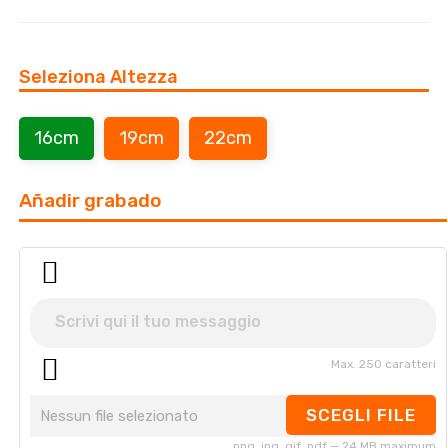
Seleziona Altezza
16cm
19cm
22cm
Añadir grabado
Max. 250 caratteri
SCEGLI FILE
Nessun file selezionato
png, jpg, gif, pdf — 24 MB maximum