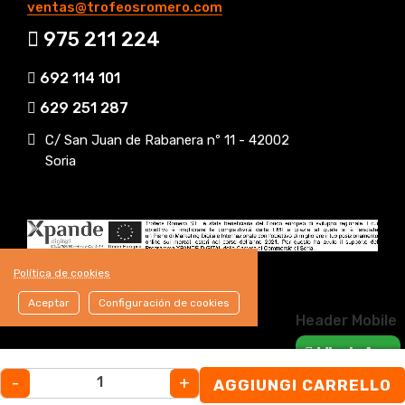
ventas@trofeosromero.com
975 211 224
692 114 101
629 251 287
C/ San Juan de Rabanera nº 11 - 42002
Soria
Política de cookies
Aceptar
Configuración de cookies
Header Mobile
WhatsApp
-
+
AGGIUNGI CARRELLO