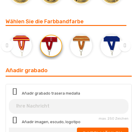
‹
›
Wählen Sie die Farbbandfarbe
‹
›
Añadir grabado
Añadir grabado trasera medalla
max. 250 Zeichen
Añadir imagen, escudo, logotipo