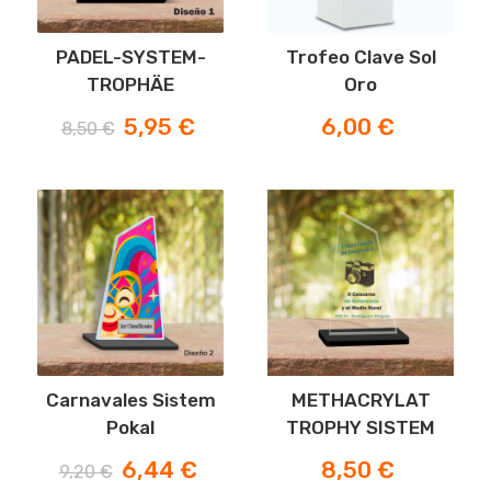
PADEL-SYSTEM-
Trofeo Clave Sol
TROPHÄE
Oro
Verkaufspreis
Preis
Preis
5,95 €
6,00 €
8,50 €
-30%
Carnavales Sistem
METHACRYLAT
Pokal
TROPHY SISTEM
Verkaufspreis
Preis
Preis
6,44 €
8,50 €
9,20 €