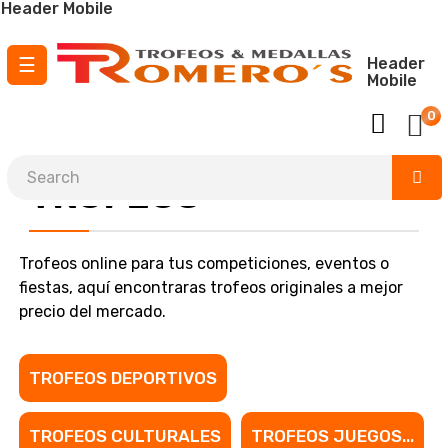
Header Mobile
Toggle
☰
Header
Mobile
navigation
0
¡ Envío GRATIS para pedidos a partir de
150 €
!
TROFEOS
Trofeos online para tus competiciones, eventos o
fiestas, aquí encontraras trofeos originales a mejor
precio del mercado.
TROFEOS DEPORTIVOS
TROFEOS CULTURALES
TROFEOS JUEGOS...