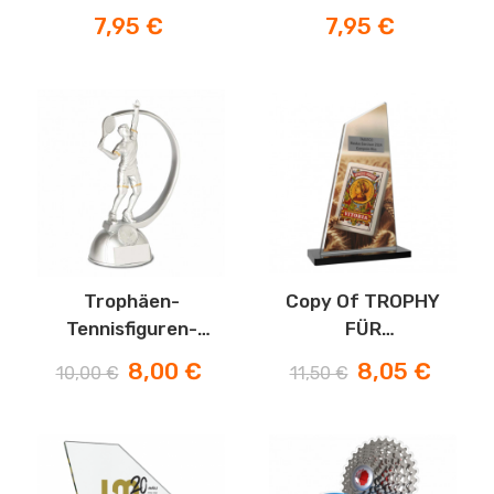
Preis
Preis
7,95 €
7,95 €
-20%
Trophäen-
Copy Of TROPHY
Tennisfiguren-
FÜR
Auktion
FITNESSSYSTEME
Verkaufspreis
Preis
Verkaufspreis
Preis
8,00 €
8,05 €
10,00 €
11,50 €