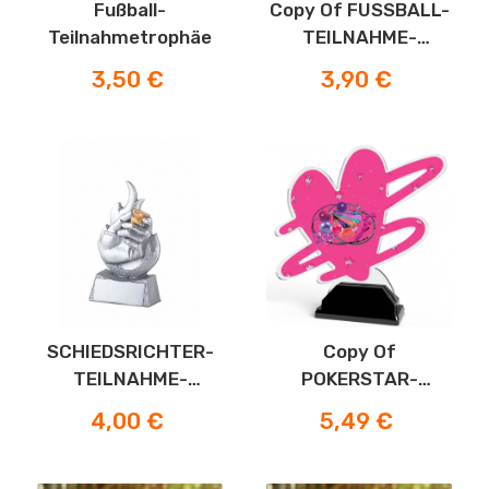
Fußball-
Copy Of FUSSBALL-
Teilnahmetrophäe
TEILNAHME-
TROPHÄE
Preis
Preis
3,50 €
3,90 €
SCHIEDSRICHTER-
Copy Of
TEILNAHME-
POKERSTAR-
TROPHÄE
TROPHÄE
Preis
Preis
4,00 €
5,49 €
-30%