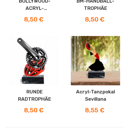
BOLLYWOOD-
BM-HANDBALL-
ACRYL-
TROPHÄE
TANZTROPHÄE
Preis
Preis
8,50 €
8,50 €
RUNDE
Acryl-Tanzpokal
RADTROPHÄE
Sevillana
Preis
Preis
8,50 €
8,55 €