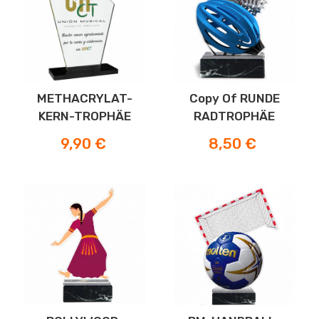
METHACRYLAT-
Copy Of RUNDE
KERN-TROPHÄE
RADTROPHÄE
Preis
Preis
9,90 €
8,50 €