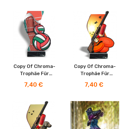
Copy Of Chroma-
Copy Of Chroma-
Trophäe Für
Trophäe Für
Kostüme
Kostüme
Preis
Preis
7,40 €
7,40 €