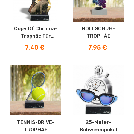
Copy Of Chroma-
ROLLSCHUH-
Trophäe Für
TROPHÄE
Kostüme
Preis
Preis
7,40 €
7,95 €
TENNIS-DRIVE-
25-Meter-
TROPHÄE
Schwimmpokal