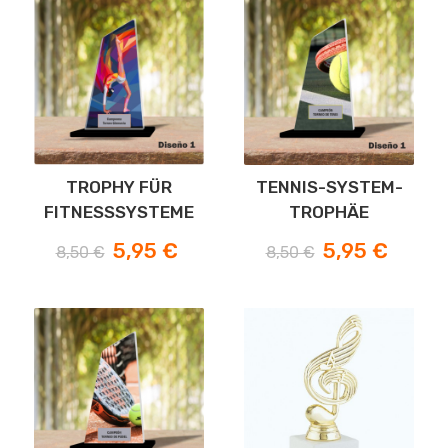
TROPHY FÜR
TENNIS-SYSTEM-
FITNESSSYSTEME
TROPHÄE
Verkaufspreis
Preis
Verkaufspreis
Preis
5,95 €
5,95 €
8,50 €
8,50 €
-30%