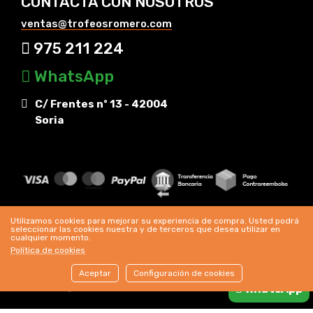
CONTACTA CON NOSOTROS
ventas@trofeosromero.com
975 211 224
WhatsApp
C/ Frentes nº 13 - 42004
Soria
Utilizamos cookies para mejorar su experiencia de compra. Usted podrá
seleccionar las cookies nuestra y de terceros que desea utilizar en
cualquier momento.
Política de cookies
Trofeos Romero © Copyright 2024 |
Aviso legal
|
Aceptar
Configuración de cookies
Cookies
|
Condiciones de venta
WhatsApp