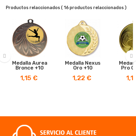
Productos relaccionados
( 16 productos relaccionados )
Medalla Aurea
Medalla Nexus
Medall
Bronce +10
Oro +10
Pro O
‹
›
Precio
Precio
Prec
1,15 €
1,22 €
1,1