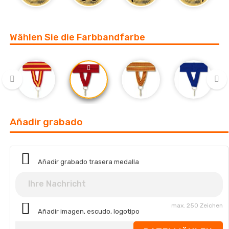
‹
›
Wählen Sie die Farbbandfarbe
‹
›
Añadir grabado
Añadir grabado trasera medalla
max. 250 Zeichen
Añadir imagen, escudo, logotipo