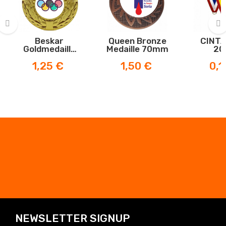
Beskar
Queen Bronze
CINTA
‹
›
Goldmedaille
Medaille 70mm
20
+10
Preis
Preis
Preis
1,25 €
1,50 €
0,1
NEWSLETTER SIGNUP