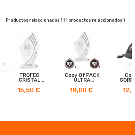
Productos relaccionados
( 11 productos relaccionados )
TROFEO
Copy Of PACK
Cop
‹
›
CRISTAL
ULTRA
GORRA
BIWENGER
BIWENGER
BIWE
Preis
Preis
Preis
15,50 €
18,00 €
12,