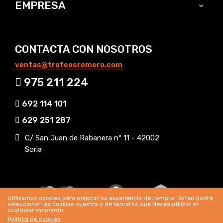
EMPRESA

CONTACTA CON NOSOTROS
ventas@trofeosromero.com
975 211 224
692 114 101
629 251 287
C/ San Juan de Rabanera nº 11 - 42002
Soria
Utilizamos cookies para mejorar su experiencia de compra. Usted podrá
seleccionar las cookies nuestra y de terceros que desea utilizar en
cualquier momento.
Política de cookies