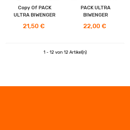
Copy Of PACK
PACK ULTRA
ULTRA BIWENGER
BIWENGER
Preis
Preis
21,50 €
22,00 €
1 - 12 von 12 Artikel(n)