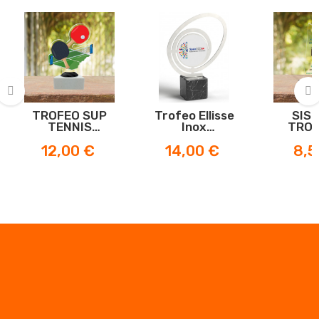
TROFEO SUP
Trofeo Ellisse
SIS
‹
›
TENNIS
Inox
TROF
TAVOLO
Personalizzabile
METAC
Prezzo
Prezzo
Prez
12,00 €
14,00 €
8,5