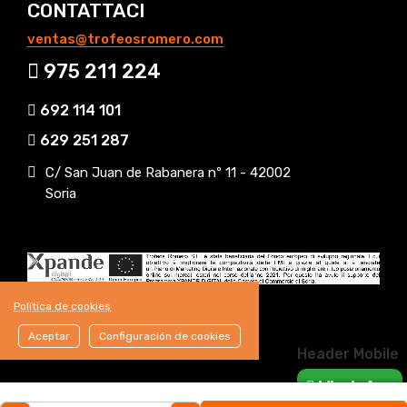
CONTATTACI
ventas@trofeosromero.com
975 211 224
692 114 101
629 251 287
C/ San Juan de Rabanera nº 11 - 42002
Soria
Política de cookies
Aceptar
Configuración de cookies
Header Mobile
WhatsApp