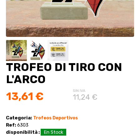
TROFEO DI TIRO CON
L'ARCO
SIN IVA
13,61 €
11,24 €
Categoria:
Trofeos Deportivos
Ref:
6303
disponibilità :
En Stock