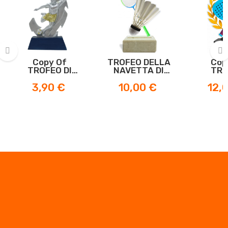
Copy Of
TROFEO DELLA
Cop
TROFEO DI
NAVETTA DI
TRO
‹
›
PARTECIPAZIONE
BADMINTON
COLORE
Prezzo
Prezzo
Prezz
3,90 €
10,00 €
12,
DI CALCIO
LAU