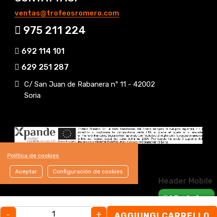
ventas@trofeosromero.com
975 211 224
692 114 101
629 251 287
C/ San Juan de Rabanera nº 11 - 42002
Soria
Política de cookies
Aceptar
Configuración de cookies
Header Mobile
WhatsApp
-
+
AGGIUNGI CARRELLO