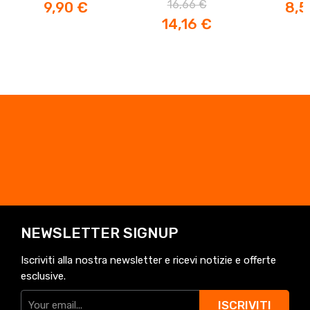
Prezzo
Prezzo
Prezzo
Prez
16,66 €
9,90 €
8,5
base
14,16 €
NEWSLETTER SIGNUP
Iscriviti alla nostra newsletter e ricevi notizie e offerte
esclusive.
ISCRIVITI