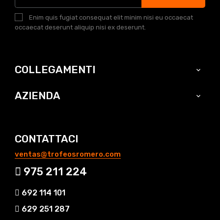
Enim quis fugiat consequat elit minim nisi eu occaecat
occaecat deserunt aliquip nisi ex deserunt.
COLLEGAMENTI

AZIENDA

CONTATTACI
ventas@trofeosromero.com
975 211 224
692 114 101
629 251 287