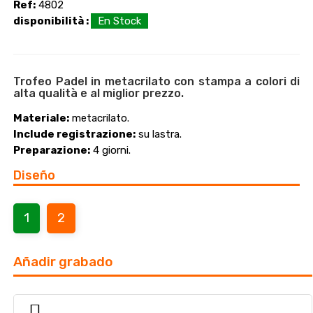
Ref:
4802
disponibilità :
En Stock
Trofeo Padel in metacrilato con stampa a colori di
alta qualità e al miglior prezzo.
Materiale:
metacrilato.
Include registrazione:
su lastra.
Preparazione:
4 giorni.
Diseño
1
2
Añadir grabado