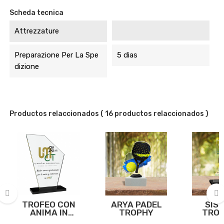
Scheda tecnica
Attrezzature
Preparazione Per La Spe
5 dias
Dizione
Productos relaccionados
( 16 productos relaccionados )
TROFEO CON
ARYA PADEL
SIS
ANIMA IN
TROPHY
TROF
‹
›
METACRILATO
METAC