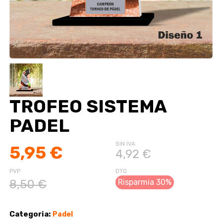
TROFEO SISTEMA
PADEL
SIN IVA
5,95 €
4,92 €
PVP
DTO
8,50 €
Risparmia 30%
Categoria:
Padel