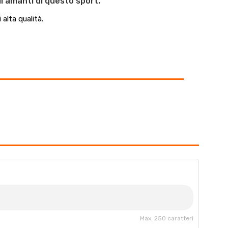
i amanti di questo sport.
 alta qualità.
Max. 250 caratteri