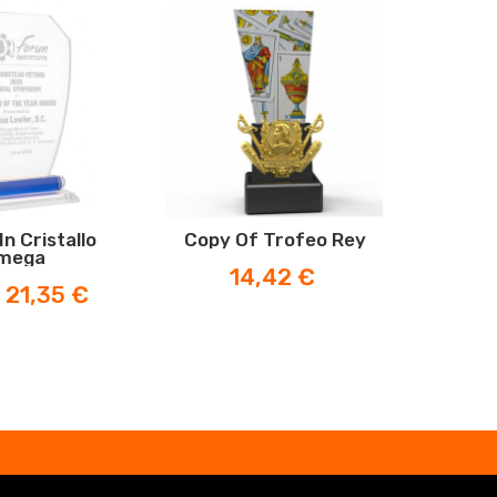
-30%
In Cristallo
Copy Of Trofeo Rey
Cop
mega
Fr
Prezzo
14,42 €
Prezzo
21,35 €