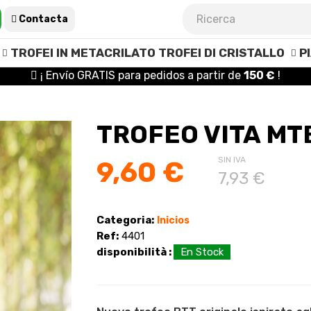
Contacta
TROFEI IN METACRILATO
TROFEI DI CRISTALLO
P
¡ Envío GRATIS para pedidos a partir de
150 €
!
TROFEO VITA MT
SIN IVA
9,60 €
7,93 €
Categoria:
Inicios
Ref:
4401
disponibilità :
En Stock