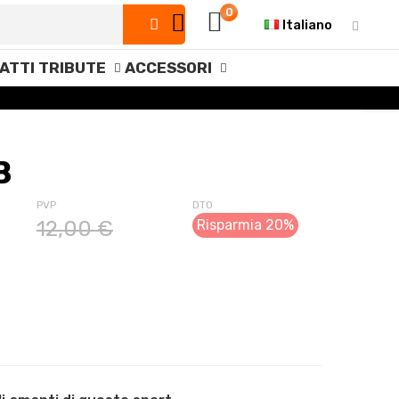
0
Italiano
IATTI TRIBUTE
ACCESSORI
B
PVP
DTO
12,00 €
Risparmia 20%