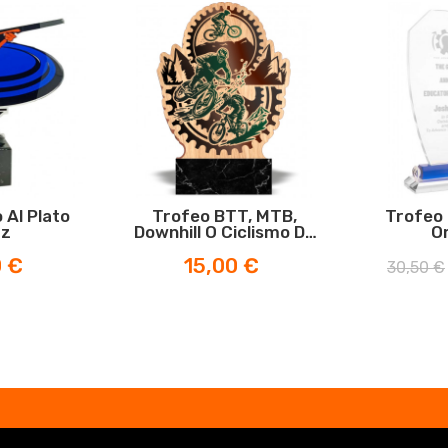
 Al Plato
Trofeo BTT, MTB,
Trofeo 
az
Downhill O Ciclismo De
O
Montaña ZENITH
Prezzo
Prezzo
0 €
15,00 €
30,50 €
base