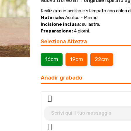
Nuovo trofeo BTT originale ispirato agl
Realizzato in acrilico e stampato con colori di
Materiale:
Acrilico - Marmo.
Incisione inclusa:
su lastra.
Preparazione:
4 giorni.
Seleziona Altezza
16cm
19cm
22cm
Añadir grabado