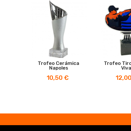
Trofeo Cerámica
Trofeo Tiro
Napoles
Viv
Prezzo
Prezzo
10,50 €
12,0