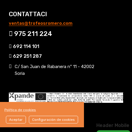
CONTATTACI
ventas@trofeosromero.com
975 211 224
692 114 101
629 251 287
C/ San Juan de Rabanera nº 11 - 42002
Soria
Política de cookies
Aceptar
Configuración de cookies
Header Mobile