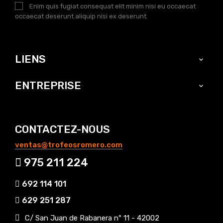
Enim quis fugiat consequat elit minim nisi eu occaecat
occaecat deserunt aliquip nisi ex deserunt.
LIENS

ENTREPRISE

CONTACTEZ-NOUS
ventas@trofeosromero.com
975 211 224
692 114 101
629 251 287
C/ San Juan de Rabanera nº 11 - 42002