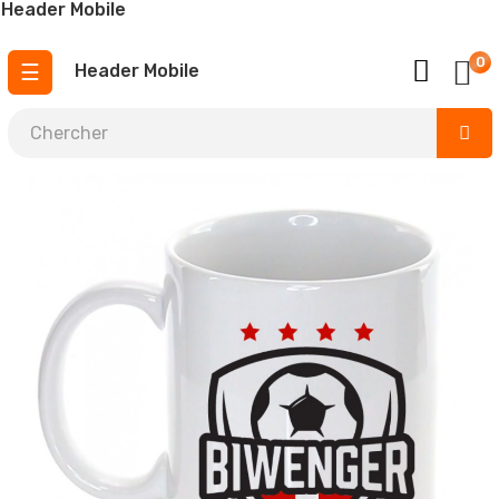
Header Mobile
0
Basculer
☰
Header Mobile
la
navigation
¡ urgent 4,5 jours ouvrables !