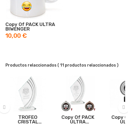
Copy Of PACK ULTRA
BIWENGER
Prix
10,00 €
Productos relaccionados
( 11 productos relaccionados )
TROFEO
Copy Of PACK
Copy O
‹
›
CRISTAL
ULTRA
UL
BIWENGER
BIWENGER
BIWE