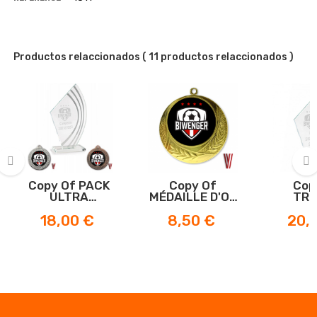
Productos relaccionados
( 11 productos relaccionados )
Copy Of PACK
Copy Of
Cop
‹
›
ULTRA
MÉDAILLE D'OR
TRO
BIWENGER
DU ROI 70MM
CRI
Prix
Prix
Prix
18,00 €
8,50 €
20,
BIWE