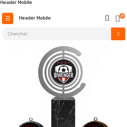
Header Mobile
0
Basculer
☰
Header Mobile
la
navigation
¡ urgent 4,5 jours ouvrables !