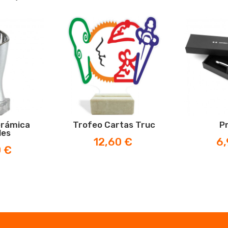
erámica
Trofeo Cartas Truc
P
les
Prix
Pri
12,60 €
6,
0 €