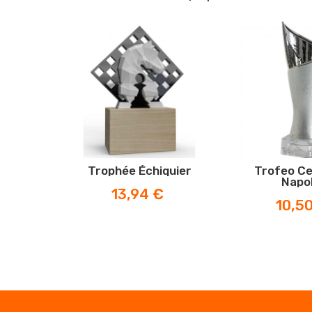
Trophée Échiquier
Trofeo C
Napo
Prix
13,94 €
Prix
10,5