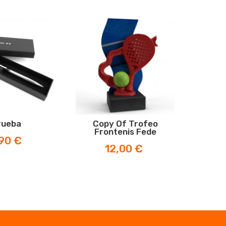
rueba
Copy Of Trofeo
Trofeo 
Frontenis Fede
x
90 €
Prix
12,00 €