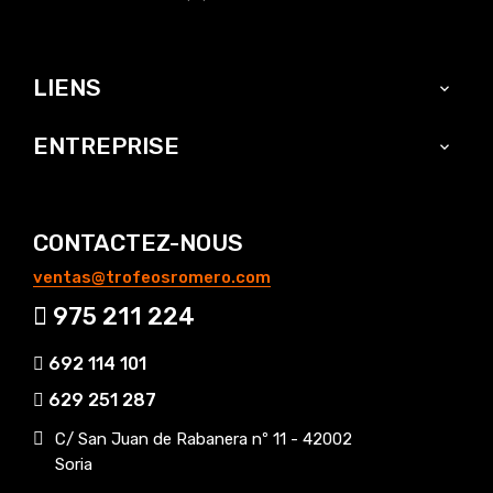
LIENS

ENTREPRISE

CONTACTEZ-NOUS
ventas@trofeosromero.com
975 211 224
692 114 101
629 251 287
C/ San Juan de Rabanera nº 11 - 42002
Soria