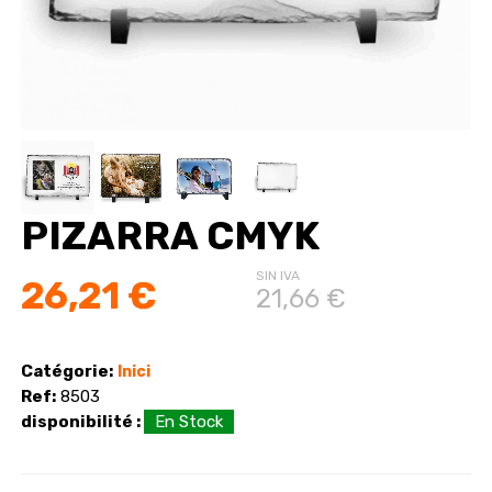
PIZARRA CMYK
SIN IVA
26,21 €
21,66 €
Catégorie:
Inici
Ref:
8503
disponibilité :
En Stock