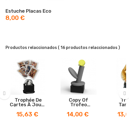
Estuche Placas Eco
Prix
8,00 €
Productos relaccionados
( 16 productos relaccionados )
Trophée De
Copy Of
Tro
Cartes À Jouer
Trofeo
Tang
‹
›
À Figures De
Tanguilla
Pose
Prix
Prix
Prix
15,63 €
14,00 €
13,
Blé
Alegría