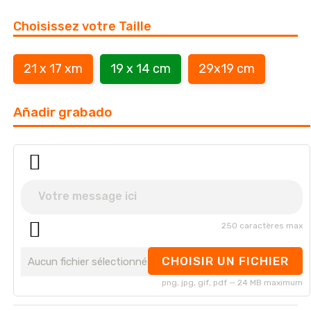
Choisissez votre Taille
21 x 17 xm
19 x 14 cm
29x19 cm
Añadir grabado
250 caractères max
CHOISIR UN FICHIER
Aucun fichier sélectionné
png, jpg, gif, pdf — 24 MB maximum