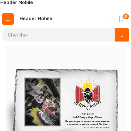
Header Mobile
0
Basculer
☰
Header Mobile
la
navigation
¡ urgent 4,5 jours ouvrables !