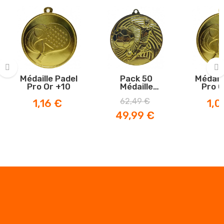
Médaille Padel
Pack 50
Médaill
Pro Or +10
Médaille
Pro O
‹
›
Football LaLiga
Prix
Prix
Prix
Prix
62,49 €
1,16 €
1,0
Or
de
49,99 €
base