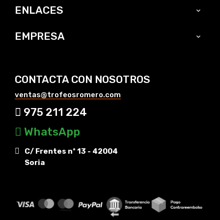
ENLACES

EMPRESA

CONTACTA CON NOSOTROS
ventas@trofeosromero.com
975 211 224
WhatsApp
C/ Frentes nº 13 - 42004
Soria