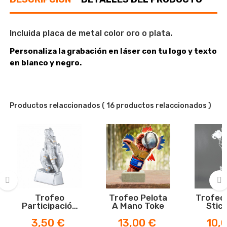
Incluida placa de metal color oro o plata.
Personaliza la grabación en láser con tu logo y texto
en blanco y negro.
Productos relaccionados
( 16 productos relaccionados )
Trofeo
Trofeo Pelota
Trofeo
‹
›
Participación
A Mano Toke
Stic
Fútbol
Precio
Precio
Preci
3,50 €
13,00 €
10,