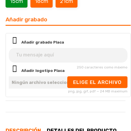
15cm
18cm
21cm
Añadir grabado
Añadir grabado Placa
250 caracteres como máximo
Añadir logotipo Placa
ELIGE EL ARCHIVO
Ningún archivo seleccionado
png, jpg, gif, pdf — 24 MB maximum
DESCRIPCIÓN
DETALLES DEL PRODUCTO