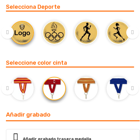
Selecciona Deporte
‹
›
Seleccione color cinta
‹
›
Añadir grabado
Añadir grabado trasera medalla