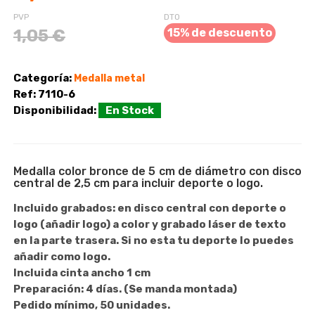
PVP
DTO
1,05 €
15% de descuento
Categoría:
Medalla metal
Ref:
7110-6
Disponibilidad:
En Stock
Medalla color bronce de 5 cm de diámetro con disco
central de 2,5 cm para incluir deporte o logo.
Incluido grabados:
en disco central con deporte o
logo (añadir logo) a color y grabado láser de texto
en la parte trasera. Si no esta tu deporte lo puedes
añadir como logo.
Incluida cinta ancho 1 cm
Preparación:
4 días. (Se manda montada)
Pedido mínimo, 50 unidades.