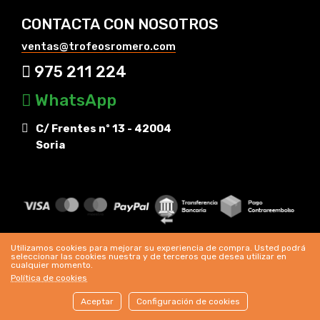
CONTACTA CON NOSOTROS
ventas@trofeosromero.com
975 211 224
WhatsApp
C/ Frentes nº 13 - 42004
Soria
Utilizamos cookies para mejorar su experiencia de compra. Usted podrá
seleccionar las cookies nuestra y de terceros que desea utilizar en
cualquier momento.
Política de cookies
Trofeos Romero © Copyright 2024 |
Aviso legal
|
Aceptar
Configuración de cookies
Cookies
|
Condiciones de venta
WhatsApp