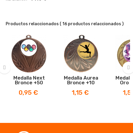
Productos relaccionados
( 16 productos relaccionados )
Medalla Next
Medalla Aurea
Medall
‹
›
Bronce +50
Bronce +10
Oro 
Precio
Precio
Prec
0,95 €
1,15 €
1,5