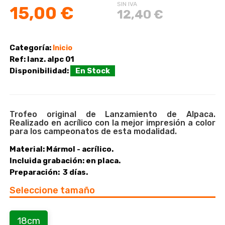
SIN IVA
15,00 €
12,40 €
Categoría:
Inicio
Ref:
lanz. alpc 01
Disponibilidad:
En Stock
Trofeo original de Lanzamiento de Alpaca.
Realizado en acrílico con la mejor impresión a color
para los campeonatos de esta modalidad.
Material:
Mármol - acrílico.
Incluida grabación:
en placa.
Preparación:
3 días.
Seleccione tamaño
18cm