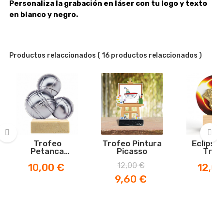
Personaliza la grabación en láser con tu logo y texto
en blanco y negro.
Productos relaccionados
( 16 productos relaccionados )
Trofeo
Trofeo Pintura
Eclips
Petanca
Picasso
Tro
‹
›
Boliche
Precio
Precio
Precio
Preci
12,00 €
10,00 €
12,
normal
9,60 €